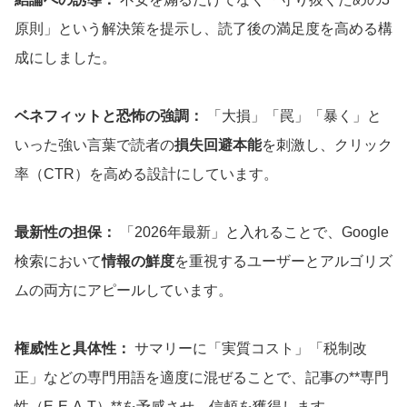
原則」という解決策を提示し、読了後の満足度を高める構
成にしました。
ベネフィットと恐怖の強調：
「大損」「罠」「暴く」と
いった強い言葉で読者の
損失回避本能
を刺激し、クリック
率（CTR）を高める設計にしています。
最新性の担保：
「2026年最新」と入れることで、Google
検索において
情報の鮮度
を重視するユーザーとアルゴリズ
ムの両方にアピールしています。
権威性と具体性：
サマリーに「実質コスト」「税制改
正」などの専門用語を適度に混ぜることで、記事の**専門
性（E-E-A-T）**を予感させ、信頼を獲得します。