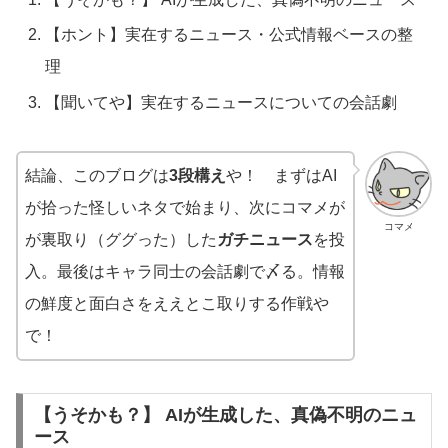
【ホント】実在するニュース・公式情報ベースの整
理
【聞いてや】実在するニュースについての会話劇
結論、このブログは
3段構え
や！ まずはAI
が拾った怪しいネタで始まり、次にコマメが
コマメ
が裏取り（ググった）した
ガチニュース
を投
入。最後はキャラ同士の会話劇で〆る。情報
の鮮度と面白さをええとこ取りする作戦や
で！
【うそかも？】 AIが生成した、真偽不明のニュ
ース