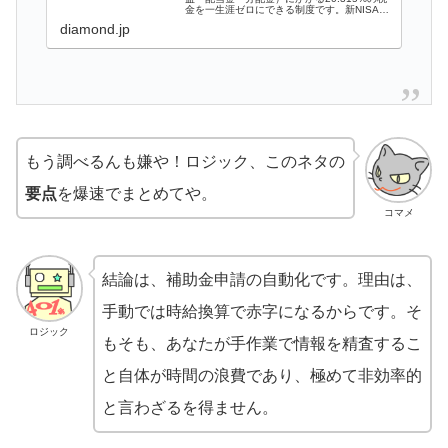
金を一生涯ゼロにできる制度です。新NISAに
は「つみたて投資枠」と「成長投資枠」があ
diamond.jp
り、年間に投資できる上限額は「つみたて投
資枠」が120万円、「成長投...
もう調べるんも嫌や！ロジック、このネタの
要点
を爆速でまとめてや。
コマメ
結論は、補助金申請の自動化です。理由は、
手動では時給換算で赤字になるからです。そ
ロジック
もそも、あなたが手作業で情報を精査するこ
と自体が時間の浪費であり、極めて非効率的
と言わざるを得ません。