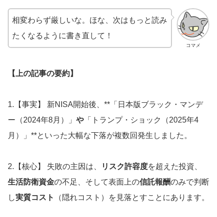
相変わらず厳しいな。ほな、次はもっと読み
たくなるように書き直して！
コマメ
【上の記事の要約】
1.【事実】 新NISA開始後、**「日本版ブラック・マンデ
ー（2024年8月）」
や
「トランプ・ショック（2025年4
月）」**といった大幅な下落が複数回発生しました。
2.【核心】 失敗の主因は、
リスク許容度
を超えた投資、
生活防衛資金
の不足、そして表面上の
信託報酬
のみで判断
し
実質コスト
（隠れコスト）を見落とすことにあります。