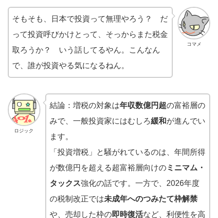
そもそも、日本で投資って無理やろう？ だ
って投資呼びかけとって、そっからまた税金
コマメ
取ろうか？ いう話してるやん。こんなん
で、誰が投資やる気になるねん。
結論：増税の対象は
年収数億円超
の富裕層の
みで、一般投資家にはむしろ
緩和
が進んでい
ロジック
ます。
「投資増税」と騒がれているのは、年間所得
が数億円を超える超富裕層向けの
ミニマム・
タックス
強化の話です。一方で、2026年度
の税制改正では
未成年へのつみたて枠解禁
や、売却した枠の
即時復活
など、利便性を高