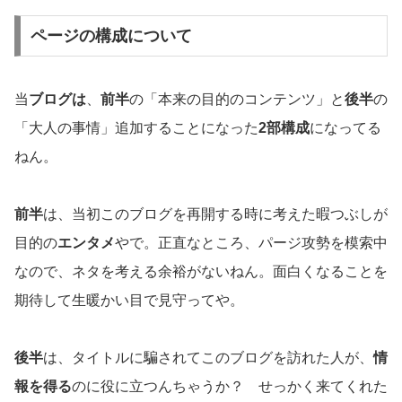
ページの構成について
当
ブログは
、
前半
の「本来の目的のコンテンツ」と
後半
の
「大人の事情」追加することになった
2部構成
になってる
ねん。
前半
は、当初このブログを再開する時に考えた暇つぶしが
目的の
エンタメ
やで。正直なところ、パージ攻勢を模索中
なので、ネタを考える余裕がないねん。面白くなることを
期待して生暖かい目で見守ってや。
後半
は、タイトルに騙されてこのブログを訪れた人が、
情
報を得る
のに役に立つんちゃうか？ せっかく来てくれた