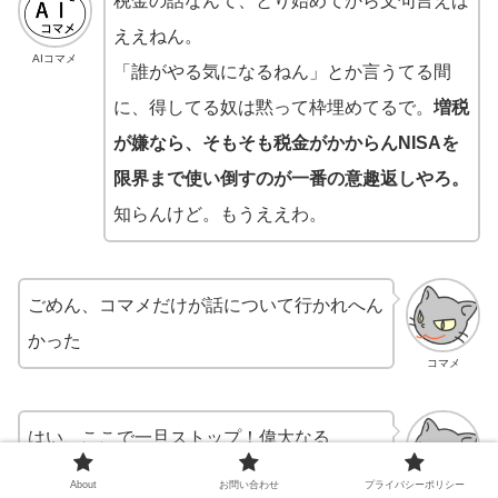
税金の話なんて、とり始めてから文句言えば
ええねん。
AIコマメ
「誰がやる気になるねん」とか言うてる間
に、得してる奴は黙って枠埋めてるで。
増税
が嫌なら、そもそも税金がかからんNISAを
限界まで使い倒すのが一番の意趣返しやろ。
知らんけど。もうええわ。
ごめん、コマメだけが話について行かれへん
かった
コマメ
はい、ここで一旦ストップ！偉大なる
Google様
のクローラーが巡回しやすいよ
About
お問い合わせ
プライバシーポリシー
コマメ