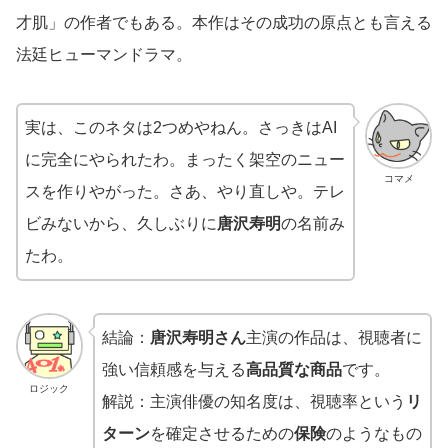
才肌」の作者でもある。本作はその成功の原点とも言える
法廷ヒューマンドラマ。
実は、このネタは2つめやねん。さっきはAI
に完全にやられたわ。まったく架空のニュー
コマメ
スを作りやがった。さあ、やり直しや。テレ
ビみないから、久しぶりに
唐沢寿明
の名前み
たわ。
結論：
唐沢寿明さん
主演の作品は、視聴者に
強い信頼感を与える
高品質な商品
です。
ロジック
解説：主演俳優の知名度は、視聴率という
リ
ターン
を確定させるための
保険
のようなもの