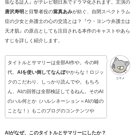
垢なる証人』がテレビ朝日系でドラマ化されます。主演の
唐沢寿明
と目撃者役の
當真あみ
が紡ぐ、自閉スペクトラム
症の少女と弁護士の心の交流とは？『ウ・ヨンウ弁護士は
天才肌』の原点としても注目される本作のキャストやあら
すじを詳しく紹介します。
タイトルとサマリーは全部AI作や。今の時
代、
AIを使い倒してなんぼ
やからな！ロジッ
コマメ
クのこだわり、しっかり読んでや。もちろ
ん、AIの回答は全部検証してるねん。そのAI
のハル何とか（ハルシネーション＝AIの嘘の
ことな！）もこのブログのコンテンツや
AIがなぜ、このタイトルとサマリーにしたか？