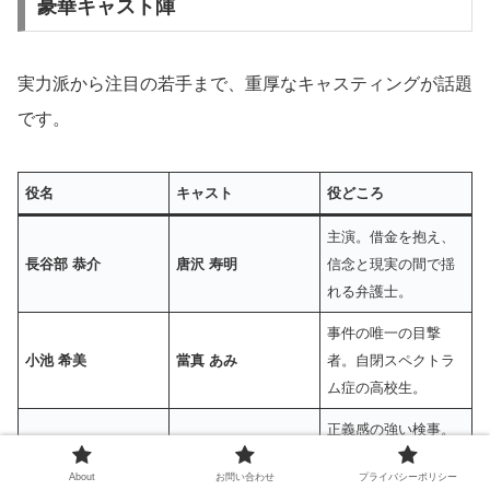
豪華キャスト陣
実力派から注目の若手まで、重厚なキャスティングが話題
です。
役名
キャスト
役どころ
主演。借金を抱え、
長谷部 恭介
唐沢 寿明
信念と現実の間で揺
れる弁護士。
事件の唯一の目撃
小池 希美
當真 あみ
者。自閉スペクトラ
ム症の高校生。
正義感の強い検事。
溝川 誠一
増田 貴久
當真あみ演じる希美
About
お問い合わせ
プライバシーポリシー
と心を通わせる。