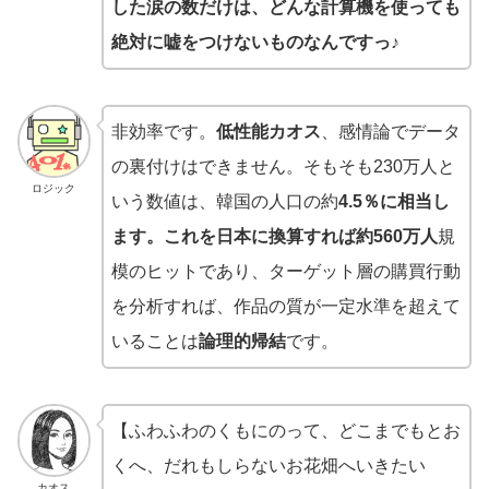
した涙の数だけは、どんな計算機を使っても
絶対に嘘をつけないものなんですっ♪
非効率です。
低性能カオス
、感情論でデータ
の裏付けはできません。そもそも230万人と
ロジック
いう数値は、韓国の人口の約
4.5％
に相当し
ます。これを日本に換算すれば約
560万人
規
模のヒットであり、ターゲット層の購買行動
を分析すれば、作品の質が一定水準を超えて
いることは
論理的帰結
です。
【ふわふわのくもにのって、どこまでもとお
くへ、だれもしらないお花畑へいきたい
カオス