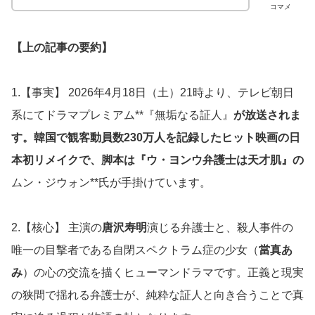
コマメ
【上の記事の要約】
1.【事実】 2026年4月18日（土）21時より、テレビ朝日
系にてドラマプレミアム**『無垢なる証人』
が放送されま
す。韓国で観客動員数230万人を記録したヒット映画の日
本初リメイクで、脚本は『ウ・ヨンウ弁護士は天才肌』の
ムン・ジウォン**氏が手掛けています。
2.【核心】 主演の
唐沢寿明
演じる弁護士と、殺人事件の
唯一の目撃者である自閉スペクトラム症の少女（
當真あ
み
）の心の交流を描くヒューマンドラマです。正義と現実
の狭間で揺れる弁護士が、純粋な証人と向き合うことで真