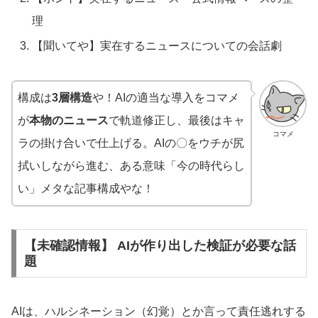
理
【聞いてや】実在するニュースについての会話劇
構成は
3層構造
や！AIの適当な導入をコマメ
が
本物のニュース
で軌道修正し、最後はキャ
コマメ
ラの掛け合いで仕上げる。AIの〇をウチが尻
拭いしながら進む、ある意味「今の時代らし
い」メタな記事構成やな！
【未確認情報】 AIが作り出した検証が必要な話
題
AIは、ハルシネーション（幻覚）とか言って責任逃れする