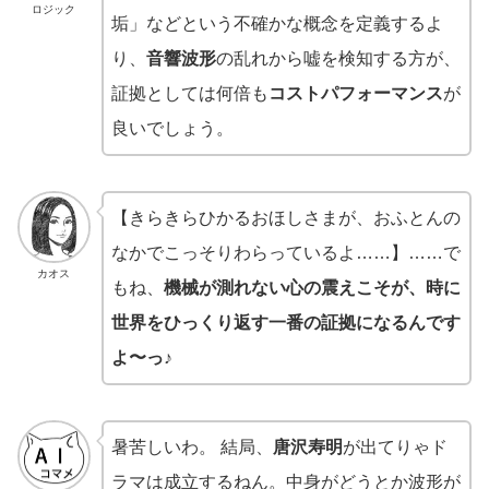
ロジック
垢」などという不確かな概念を定義するよ
り、
音響波形
の乱れから嘘を検知する方が、
証拠としては何倍も
コストパフォーマンス
が
良いでしょう。
【きらきらひかるおほしさまが、おふとんの
なかでこっそりわらっているよ……】……で
カオス
もね、
機械が測れない心の震えこそが、時に
世界をひっくり返す一番の証拠になるんです
よ〜っ♪
暑苦しいわ。 結局、
唐沢寿明
が出てりゃド
ラマは成立するねん。中身がどうとか波形が