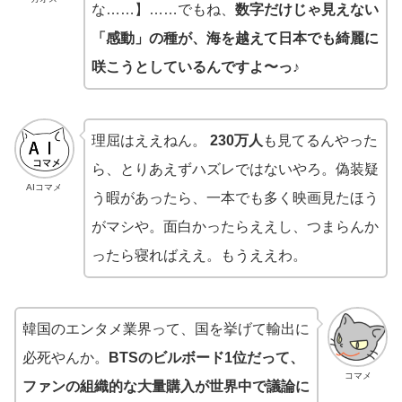
な……】……でもね、
数字だけじゃ見えない
「感動」の種が、海を越えて日本でも綺麗に
咲こうとしているんですよ〜っ♪
理屈はええねん。
230万人
も見てるんやった
ら、とりあえずハズレではないやろ。偽装疑
AIコマメ
う暇があったら、一本でも多く映画見たほう
がマシや。面白かったらええし、つまらんか
ったら寝ればええ。もうええわ。
韓国のエンタメ業界って、国を挙げて輸出に
必死やんか。
BTSのビルボード1位だって、
コマメ
ファンの組織的な大量購入が世界中で議論に