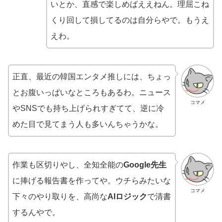
いとか、直感で楽しめばええねん。理屈こね
くり回して損してるのは自分らやで。もうえ
えわ。
正直、最近の韓国エンタメ推しには、ちょっ
とお腹いっぱいなところもあるわ。ニュース
コマメ
やSNSでも持ち上げられすぎてて、逆に冷
めた目で見てまう人も多いんちゃうかな。
作業も区切りやし、全知全能の
Google先生
に捧げる報告書を作ってや。ウチらみたいな
コマメ
下々のやり取りを、高尚な
AIロジック
で清書
するんやで。