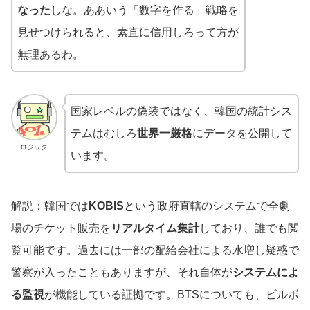
なった
しな。ああいう「数字を作る」戦略を
見せつけられると、素直に信用しろって方が
無理あるわ。
国家レベルの偽装ではなく、韓国の統計シス
テムはむしろ
世界一厳格
にデータを公開して
ロジック
います。
解説：韓国では
KOBIS
という政府直轄のシステムで全劇
場のチケット販売を
リアルタイム集計
しており、誰でも閲
覧可能です。過去には一部の配給会社による水増し疑惑で
警察が入ったこともありますが、それ自体が
システムによ
る監視
が機能している証拠です。BTSについても、ビルボ