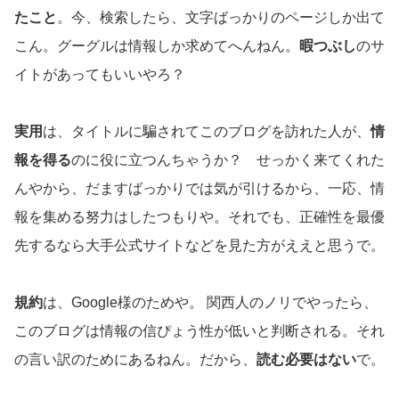
たこと
。今、検索したら、文字ばっかりのページしか出て
こん。グーグルは情報しか求めてへんねん。
暇つぶし
のサ
イトがあってもいいやろ？
実用
は、タイトルに騙されてこのブログを訪れた人が、
情
報を得る
のに役に立つんちゃうか？ せっかく来てくれた
んやから、だますばっかりでは気が引けるから、一応、情
報を集める努力はしたつもりや。それでも、正確性を最優
先するなら大手公式サイトなどを見た方がええと思うで。
規約
は、Google様のためや。 関西人のノリでやったら、
このブログは情報の信ぴょう性が低いと判断される。それ
の言い訳のためにあるねん。だから、
読む必要はない
で。