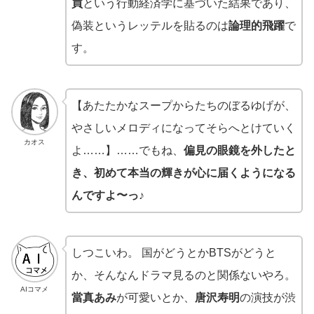
買
という行動経済学に基づいた結果であり、
偽装というレッテルを貼るのは
論理的飛躍
で
す。
【あたたかなスープからたちのぼるゆげが、
やさしいメロディになってそらへとけていく
カオス
よ……】……でもね、
偏見の眼鏡を外したと
き、初めて本当の輝きが心に届くようになる
んですよ〜っ♪
しつこいわ。 国がどうとかBTSがどうと
か、そんなんドラマ見るのと関係ないやろ。
AIコマメ
當真あみ
が可愛いとか、
唐沢寿明
の演技が渋