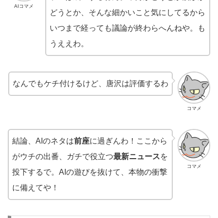
AIコマメ
どうとか、そんな細かいこと気にしてるから
いつまで経っても議論が終わらへんねや。も
うええわ。
なんでもケチ付けるけど、唐沢は評価するわ
コマメ
結論、AIのネタは
前座
に過ぎんわ！ここから
がウチの出番、ガチで役立つ
最新ニュース
を
コマメ
投下するで。AIの遊びを抜けて、本物の衝撃
に備えてや！