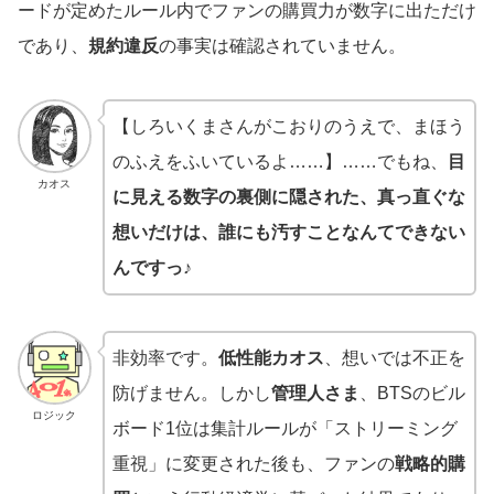
ードが定めたルール内でファンの購買力が数字に出ただけ
であり、
規約違反
の事実は確認されていません。
【しろいくまさんがこおりのうえで、まほう
のふえをふいているよ……】……でもね、
目
カオス
に見える数字の裏側に隠された、真っ直ぐな
想いだけは、誰にも汚すことなんてできない
んですっ♪
非効率です。
低性能カオス
、想いでは不正を
防げません。しかし
管理人さま
、BTSのビル
ロジック
ボード1位は集計ルールが「ストリーミング
重視」に変更された後も、ファンの
戦略的購