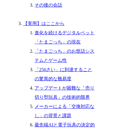
その後の会話
【実用】はここから
進化を続けるデジタルペット
「たまごっち」の現在
「たまごっち」のお世話シス
テムとゲーム性
「256さい」に到達すること
の驚異的な難易度
アップデートが困難な「売り
切り型玩具」の技術的限界
メーカーによる「交換対応な
し」の背景と課題
最先端AIと電子玩具の決定的