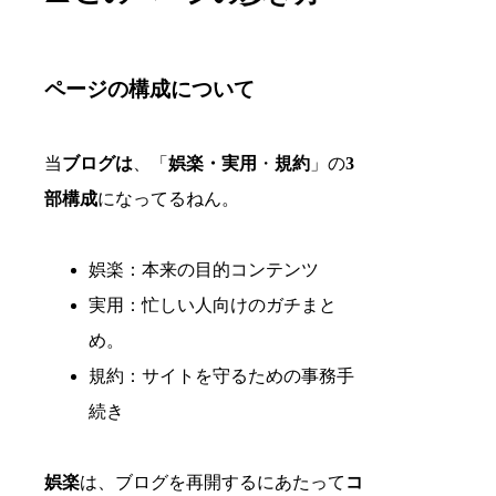
ページの構成について
当
ブログは
、「
娯楽・実用
・
規約
」の
3
部構成
になってるねん。
娯楽：本来の目的コンテンツ
実用：忙しい人向けのガチまと
め。
規約：サイトを守るための事務手
続き
娯楽
は、ブログを再開するにあたって
コ