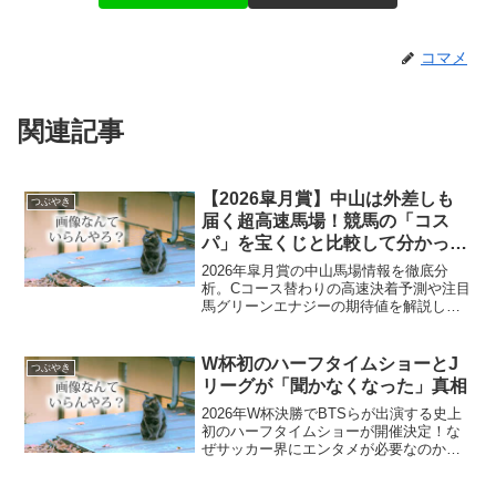
コマメ
関連記事
【2026皐月賞】中山は外差しも
つぶやき
届く超高速馬場！競馬の「コス
パ」を宝くじと比較して分かった
驚愕の事実
2026年皐月賞の中山馬場情報を徹底分
析。Cコース替わりの高速決着予測や注目
馬グリーンエナジーの期待値を解説しま
す。さらに宝くじとの還元率比較から、
現代競馬の市場規模と「投資としてのコ
スパ」を論理的に解明。初心者からファ
W杯初のハーフタイムショーとJ
つぶやき
ンまで必見の最新競馬ガイドです。
リーグが「聞かなくなった」真相
2026年W杯決勝でBTSらが出演する史上
初のハーフタイムショーが開催決定！な
ぜサッカー界にエンタメが必要なのか、J
リーグが昔ほど話題にならない理由を
「情報の分断」や「放映権の移行」の観