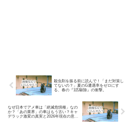
殺虫剤を振る前に読んで！「まだ対策し
てないの？」夏のG遭遇率をゼロにす
る、春の『1匹駆除』の衝撃。
なぜ日本でアメ車は「絶滅危惧種」なの
か？「あの業界」の車はもう古い？キャ
デラック激変の真実と2026年現在の意外
なオーナー層