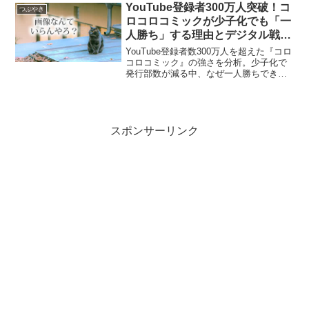
二人のこれまでの歩みと最新コメントを
YouTube登録者300万人突破！コ
つぶやき
まとめました。
ロコロコミックが少子化でも「一
人勝ち」する理由とデジタル戦略
の全貌
YouTube登録者数300万人を超えた『コロ
コロコミック』の強さを分析。少子化で
発行部数が減る中、なぜ一人勝ちできる
のか？ライバル誌ボンボンとの明暗を分
けた要因や、Switchゲーム開発、専門チ
ャンネル運営など、小学生男子を熱狂さ
せ続ける最新のデジタルメディアミック
ス戦略を徹底解説します。
スポンサーリンク