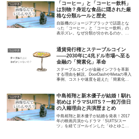
点から中学生にもわかりやすく解説しま
「コーヒー」と「コーヒー飲料」
つぶやき
す。
は別物？身近な食品に隠された厳
格な分類ルールと歴史
自販機のジョージアブラックで話題とな
った「コーヒー」と「コーヒー飲料」の
表示ズレ。なぜ分類が分かれるのか、そ
の基準と歴史を解説します。果汁100%以
外はジュースと呼べないルールや、アイ
ス・チョコの細かい分類まで、知ってお
通貨発行権とステーブルコイン
つぶやき
きたい食品表示の仕組みをわかりやすく
――2030年に4兆ドル市場へ至る
まとめました。
金融の「簡素化」革命
ステーブルコインが金融インフラを革新
する理由を解説。DoorDashやMetaの導入
事例、コストや速度を超えた「簡素化」
の価値、通貨発行権と信頼の仕組み、そ
して2030年に4兆ドル規模へ成長する市場
予測までを網羅。ビットコインやDeFiへ
中島裕翔と新木優子が結婚！馴れ
つぶやき
の入り口となる次世代決済のOSに迫りま
初めはドラマSUITS？一粒万倍日
す。
の入籍理由と共演歴まとめ
中島裕翔と新木優子が結婚を発表！2017
年の映画共演からドラマ「SUITS/スー
ツ」を経てゴールインした「ゆとゆこ」
カップルの馴れ初めや、縁起の良い「一
粒万倍日」を選んだ理由を詳しく解説。