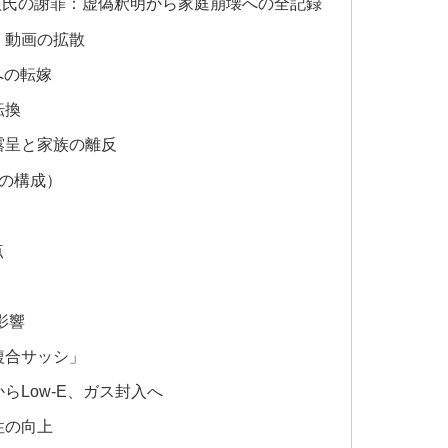
人氏の謝罪：虚偽釈明から家庭崩壊への全記録
」動画の拡散
への転嫁
転換
露呈と家族の離反
の構成）
点
影響
複合サッシ」
らLow-E、ガス封入へ
性の向上