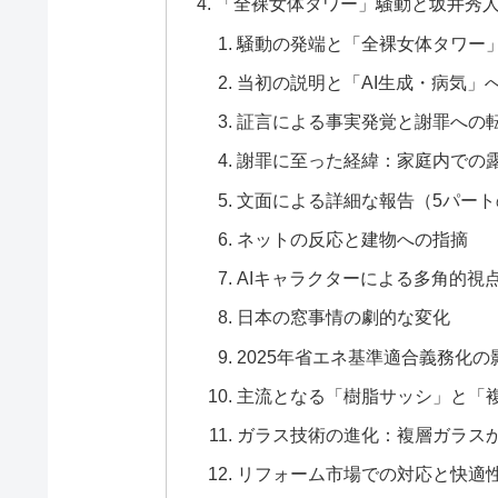
「全裸女体タワー」騒動と坂井秀
騒動の発端と「全裸女体タワー
当初の説明と「AI生成・病気」
証言による事実発覚と謝罪への
謝罪に至った経緯：家庭内での
文面による詳細な報告（5パート
ネットの反応と建物への指摘
AIキャラクターによる多角的視
日本の窓事情の劇的な変化
2025年省エネ基準適合義務化の
主流となる「樹脂サッシ」と「
ガラス技術の進化：複層ガラスか
リフォーム市場での対応と快適