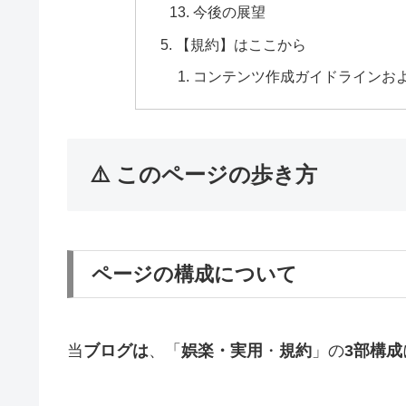
今後の展望
【規約】はここから
コンテンツ作成ガイドラインお
⚠️ このページの歩き方
ページの構成について
当
ブログは
、「
娯楽・実用
・
規約
」の
3部構成