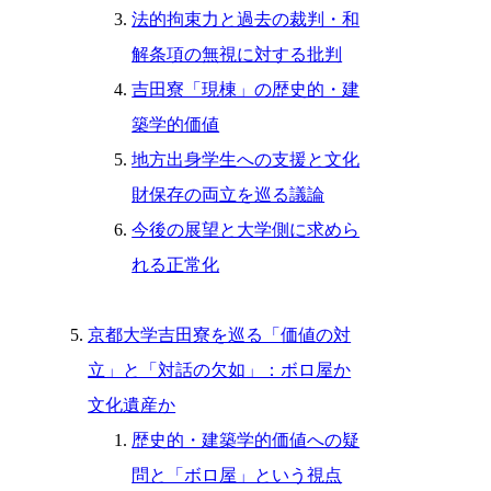
法的拘束力と過去の裁判・和
解条項の無視に対する批判
吉田寮「現棟」の歴史的・建
築学的価値
地方出身学生への支援と文化
財保存の両立を巡る議論
今後の展望と大学側に求めら
れる正常化
京都大学吉田寮を巡る「価値の対
立」と「対話の欠如」：ボロ屋か
文化遺産か
歴史的・建築学的価値への疑
問と「ボロ屋」という視点