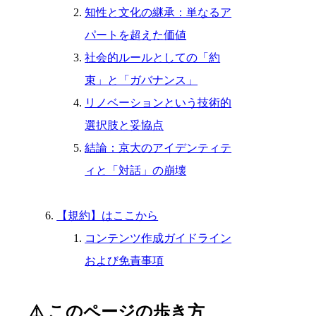
知性と文化の継承：単なるア
パートを超えた価値
社会的ルールとしての「約
束」と「ガバナンス」
リノベーションという技術的
選択肢と妥協点
結論：京大のアイデンティテ
ィと「対話」の崩壊
【規約】はここから
コンテンツ作成ガイドライン
および免責事項
⚠️ このページの歩き方