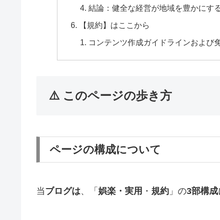
結論：健全な経営が地域を豊かにす
【規約】はここから
コンテンツ作成ガイドラインおよび
⚠️ このページの歩き方
ページの構成について
当
ブログは
、「
娯楽・実用
・
規約
」の
3部構成