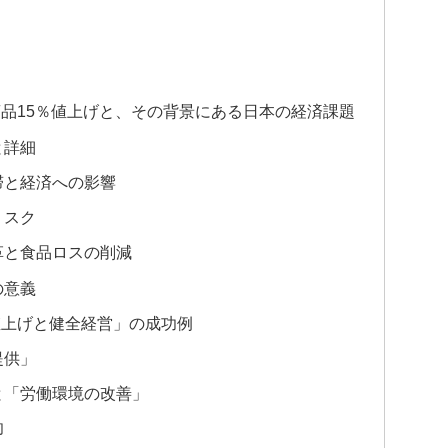
品15％値上げと、その背景にある日本の経済課題
と詳細
滞と経済への影響
リスク
革と食品ロスの削減
の意義
値上げと健全経営」の成功例
提供」
と「労働環境の改善」
却