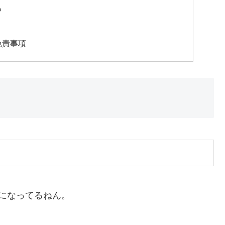
る
免責事項
になってるねん。