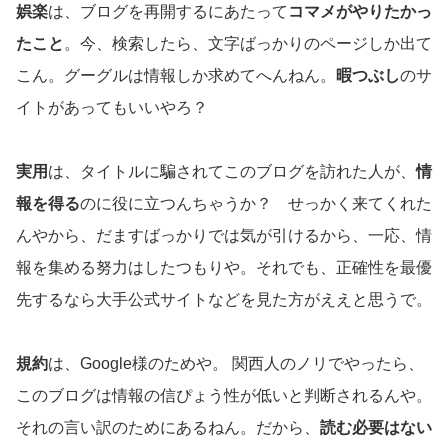
娯楽
は、ブログを再開するにあたって
コマメがやりたかっ
たこと
。今、検索したら、文字ばっかりのページしか出て
こん。グーグルは情報しか求めてへんねん。
暇つぶし
のサ
イトがあってもいいやろ？
実用
は、タイトルに騙されてこのブログを訪れた人が、
情
報を得る
のに役に立つんちゃうか？ せっかく来てくれた
んやから、だますばっかりでは気が引けるから、一応、情
報を集める努力はしたつもりや。それでも、正確性を最優
先するなら大手公式サイトなどを見た方がええと思うで。
規約
は、Google様のためや。 関西人のノリでやったら、
このブログは情報の信ぴょう性が低いと判断されるんや。
それの言い訳のためにあるねん。だから、
読む必要はない