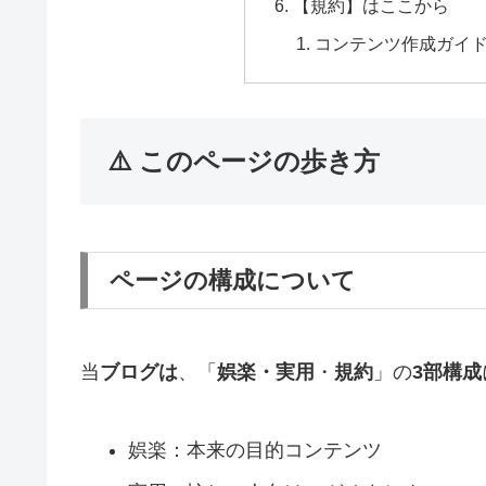
【規約】はここから
コンテンツ作成ガイ
⚠️ このページの歩き方
ページの構成について
当
ブログは
、「
娯楽・実用
・
規約
」の
3部構成
娯楽：本来の目的コンテンツ