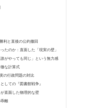
劇
勝利と直後の公約撤回
かったのか：直面した「現実の壁」
「誰がやっても同じ」という無力感
冷徹な計算式
実の行政問題の対比
トとしての『図書館戦争』
」が直面した物理的な壁
の乖離