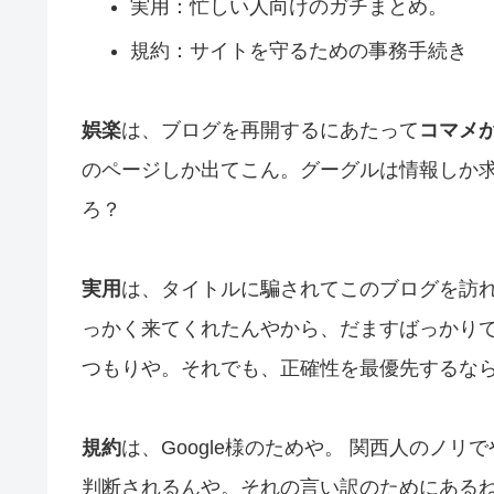
実用：忙しい人向けのガチまとめ。
規約：サイトを守るための事務手続き
娯楽
は、ブログを再開するにあたって
コマメ
のページしか出てこん。グーグルは情報しか
ろ？
実用
は、タイトルに騙されてこのブログを訪
っかく来てくれたんやから、だますばっかり
つもりや。それでも、正確性を最優先するな
規約
は、Google様のためや。 関西人のノ
判断されるんや。それの言い訳のためにある