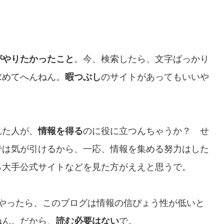
がやりたかったこと
。今、検索したら、文字ばっかり
求めてへんねん。
暇つぶし
のサイトがあってもいいや
れた人が、
情報を得る
のに役に立つんちゃうか？ せ
では気が引けるから、一応、情報を集める努力はした
ら大手公式サイトなどを見た方がええと思うで。
リでやったら、このブログは情報の信ぴょう性が低いと
ねん。だから、
読む必要はない
で。