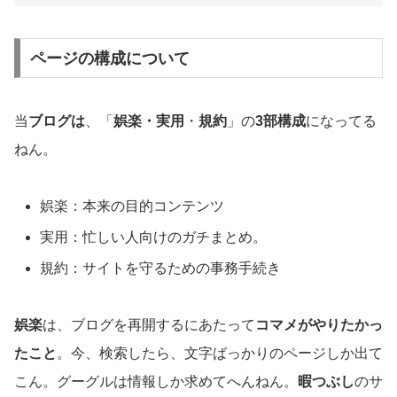
ページの構成について
当
ブログは
、「
娯楽・実用
・
規約
」の
3部構成
になってる
ねん。
娯楽：本来の目的コンテンツ
実用：忙しい人向けのガチまとめ。
規約：サイトを守るための事務手続き
娯楽
は、ブログを再開するにあたって
コマメがやりたかっ
たこと
。今、検索したら、文字ばっかりのページしか出て
こん。グーグルは情報しか求めてへんねん。
暇つぶし
のサ