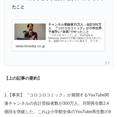
たこと
チャンネル登録者35万人→合計300万
人 『コロコロコミック』が小学生男
子相手に“本気”でやったこと
『コロコロコミック』が、YouTubeや
Nintendo Switchでの取り組みに力を入れてい
る。誌面でのコンテンツに加えて、デジタル
戦略に力を入れる狙いについて、同誌の小林
www.itmedia.co.jp
副編集長に話を聞いた。
【上の記事の要約】
1.【事実】 『コロコロコミック』が展開するYouTube関
連チャンネルの合計登録者数が300万人、月間再生数2.4
億回を突破した。これは小学館全体のYouTube再生数の9