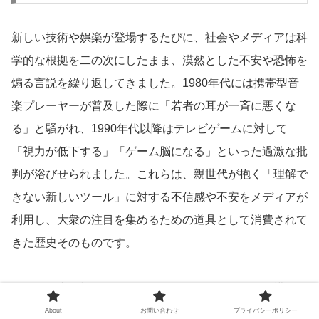
新しい技術や娯楽が登場するたびに、社会やメディアは科
学的な根拠を二の次にしたまま、漠然とした不安や恐怖を
煽る言説を繰り返してきました。1980年代には携帯型音
楽プレーヤーが普及した際に「若者の耳が一斉に悪くな
る」と騒がれ、1990年代以降はテレビゲームに対して
「視力が低下する」「ゲーム脳になる」といった過激な批
判が浴びせられました。これらは、親世代が抱く「理解で
きない新しいツール」に対する不信感や不安をメディアが
利用し、大衆の注目を集めるための道具として消費されて
きた歴史そのものです。
「スマホ内斜視」に関する今回の騒動も、全く同じ構図で
す。臨床現場での一部の指摘をきっかけに、メディアはあ
About
お問い合わせ
プライバシーポリシー