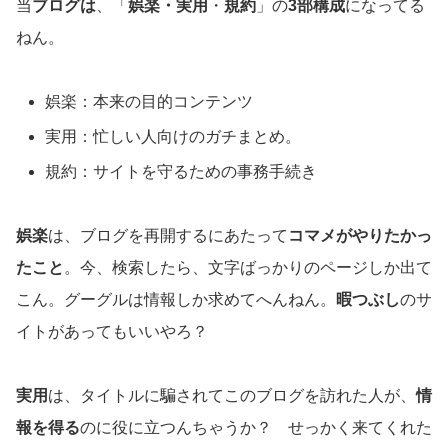
当
ブログは
、「
娯楽・実用
・
規約
」の
3部構成
になってる
ねん。
娯楽：本来の目的コンテンツ
実用：忙しい人向けのガチまとめ。
規約：サイトを守るための事務手続き
娯楽
は、ブログを再開するにあたって
コマメがやりたかっ
たこと
。今、検索したら、文字ばっかりのページしか出て
こん。グーグルは情報しか求めてへんねん。
暇つぶし
のサ
イトがあってもいいやろ？
実用
は、タイトルに騙されてこのブログを訪れた人が、
情
報を得る
のに役に立つんちゃうか？ せっかく来てくれた